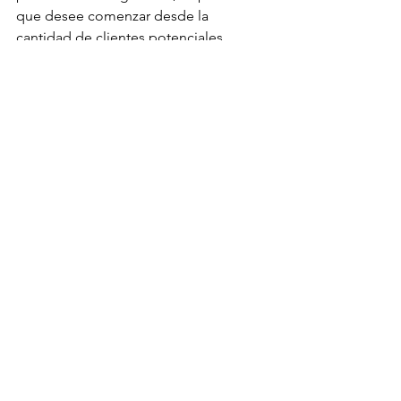
que desee comenzar desde la 
cantidad de clientes potenciales 
generados, seguido por la tasa de 
conversión de aquellos clientes 
potenciales que se inscriben en una 
prueba y, finalmente, la tasa de 
conversión. de los investigadores que 
se están convirtiendo en clientes de 
pago.
Diseña tu panel 
de control para 
que sea 
apetecible.
Los mejores cuadros de mando son 
intuitivos y fáciles de entender. Si un 
usuario tarda cinco minutos en 