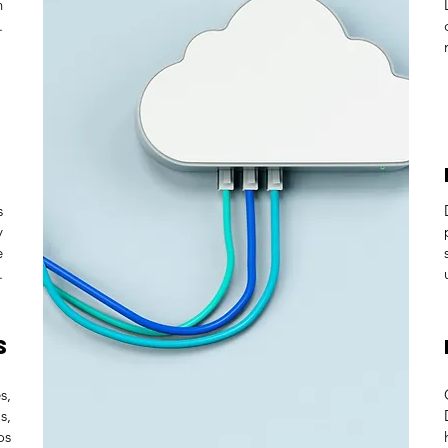
n
.
e
s
s
y
e
.
s
s,
s,
os