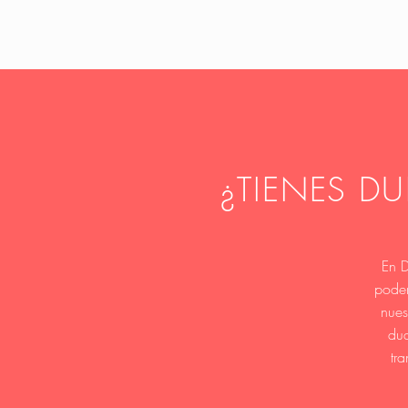
¿TIENES D
En D
poder
nues
dud
tr