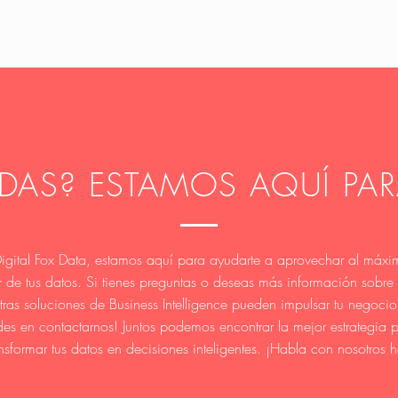
UDAS? ESTAMOS AQUÍ PAR
igital Fox Data, estamos aquí para ayudarte a aprovechar al máxi
 de tus datos. Si tienes preguntas o deseas más información sobr
tras soluciones de Business Intelligence pueden impulsar tu negocio
es en contactarnos! Juntos podemos encontrar la mejor estrategia 
ansformar tus datos en decisiones inteligentes. ¡Habla con nosotros 