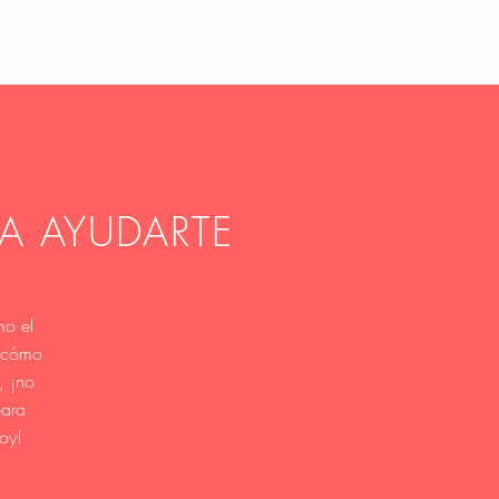
A AYUDARTE
mo el
e cómo
, ¡no
para
hoy!